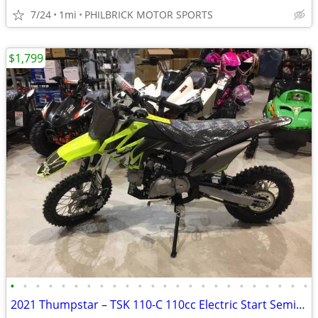
7/24
1mi
PHILBRICK MOTOR SPORTS
$1,799
•
•
•
•
•
•
•
•
•
•
•
•
•
•
•
•
•
•
•
•
•
•
•
•
2021 Thumpstar – TSK 110-C 110cc Electric Start Semi Auto Will Trade