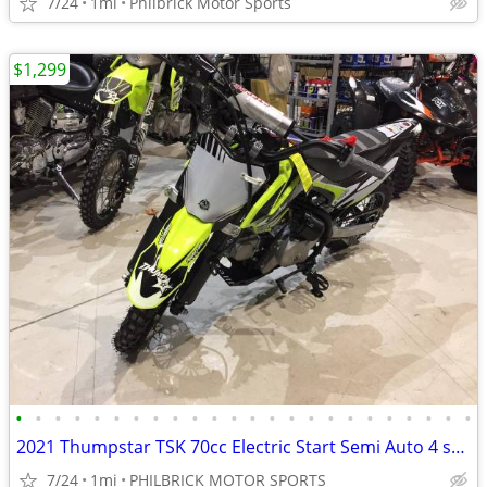
7/24
1mi
Philbrick Motor Sports
$1,299
•
•
•
•
•
•
•
•
•
•
•
•
•
•
•
•
•
•
•
•
•
•
•
•
2021 Thumpstar TSK 70cc Electric Start Semi Auto 4 stroke Will Trade
7/24
1mi
PHILBRICK MOTOR SPORTS