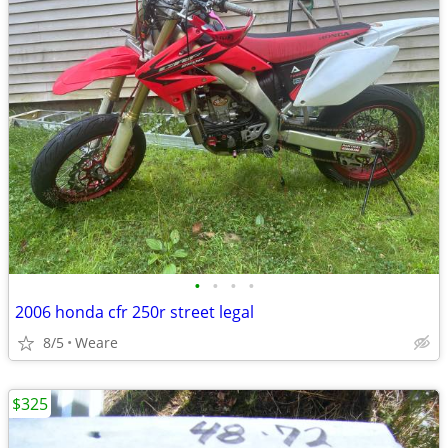
•
•
•
•
2006 honda cfr 250r street legal
8/5
Weare
$325