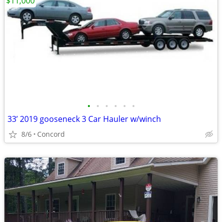
$11,000
•
•
•
•
•
•
33’ 2019 gooseneck 3 Car Hauler w/winch
8/6
Concord