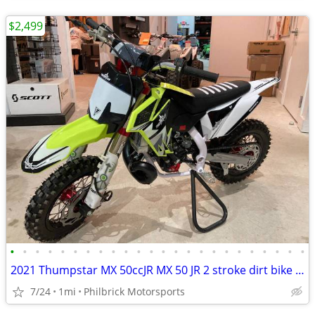
$2,499
•
•
•
•
•
•
•
•
•
•
•
•
•
•
•
•
•
•
•
•
•
•
•
•
2021 Thumpstar MX 50ccJR MX 50 JR 2 stroke dirt bike will trade
7/24
1mi
Philbrick Motorsports