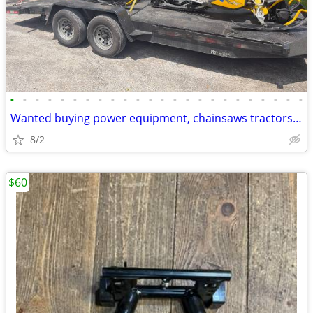
•
•
•
•
•
•
•
•
•
•
•
•
•
•
•
•
•
•
•
•
•
•
•
•
Wanted buying power equipment, chainsaws tractors ATV snowmobiles etc
8/2
$60