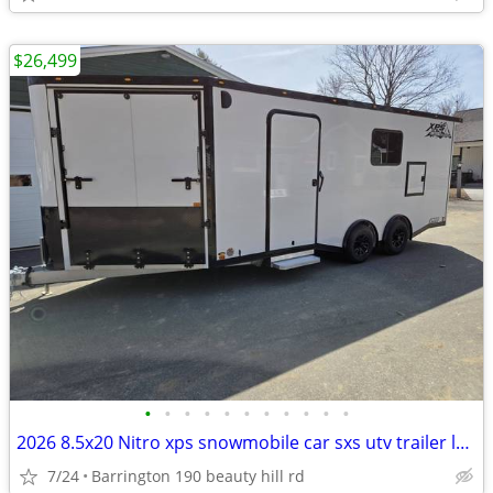
$26,499
•
•
•
•
•
•
•
•
•
•
•
2026 8.5x20 Nitro xps snowmobile car sxs utv trailer loaded aluminum
7/24
Barrington 190 beauty hill rd