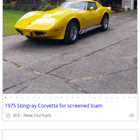
•
•
•
•
•
•
•
•
•
•
•
•
•
•
•
•
•
•
•
•
•
•
•
•
1975 Stingray Corvette for screened loam
8/5
New Durham