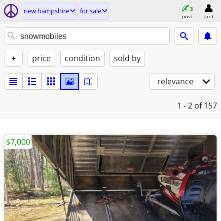
new hampshire
for sale
post
acct
+
price
condition
sold by
relevance
1 - 2
of 157
$7,000