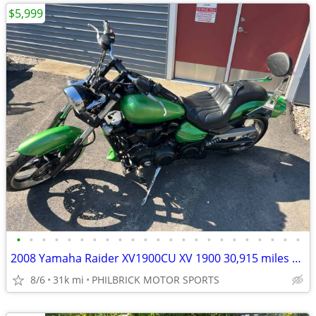
$5,999
•
•
•
•
•
•
•
•
•
•
•
•
•
•
•
•
•
•
•
•
•
•
•
2008 Yamaha Raider XV1900CU XV 1900 30,915 miles Motorcycle Will Trade
8/6
31k mi
PHILBRICK MOTOR SPORTS