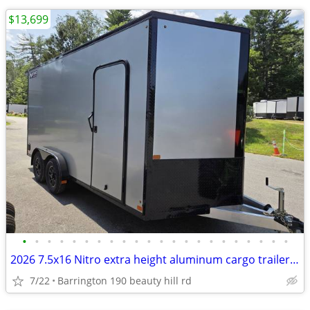
$13,699
•
•
•
•
•
•
•
•
•
•
•
•
•
•
•
•
•
•
•
•
•
•
2026 7.5x16 Nitro extra height aluminum cargo trailers with spoiler
7/22
Barrington 190 beauty hill rd