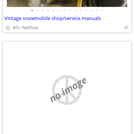
•
•
•
•
•
•
•
•
•
•
•
•
•
•
Vintage snowmobile shop/service manuals
8/2
Nashua
no image