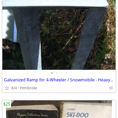
•
•
•
•
Galvanized Ramp for 4-Wheeler / Snowmobile - Heavy Duty
8/4
Pembroke
$25