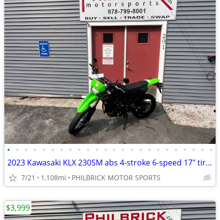
•
•
•
•
•
•
•
•
•
•
•
•
•
•
•
•
•
•
•
•
•
•
•
•
2023 Kawasaki KLX 230SM abs 4-stroke 6-speed 17″ tires 1,108 miles
7/21
1,108mi
PHILBRICK MOTOR SPORTS
$3,999