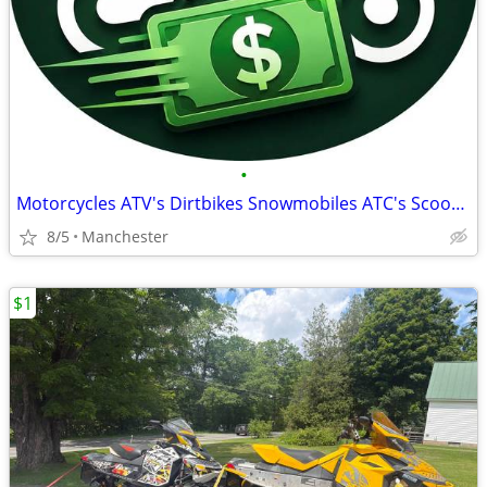
•
Motorcycles ATV's Dirtbikes Snowmobiles ATC's Scooters
8/5
Manchester
$1