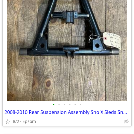
•
•
•
•
•
•
2008-2010 Rear Suspension Assembly Sno X Sleds Snowmobiles
8/2
Epsom