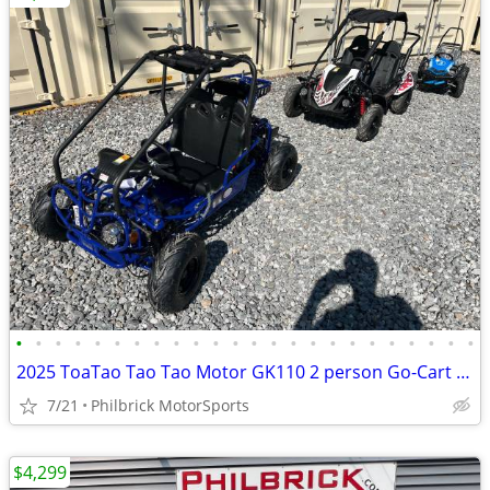
•
•
•
•
•
•
•
•
•
•
•
•
•
•
•
•
•
•
•
•
•
•
•
•
2025 ToaTao Tao Tao Motor GK110 2 person Go-Cart GoCart Will Trade
7/21
Philbrick MotorSports
$4,299