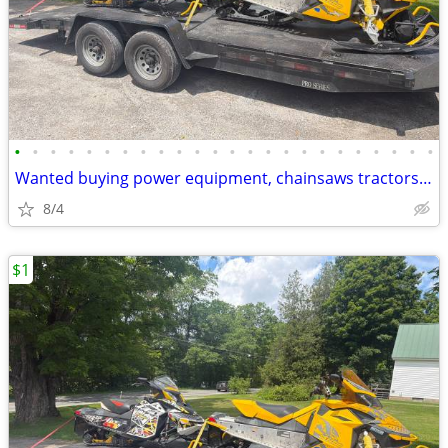
•
•
•
•
•
•
•
•
•
•
•
•
•
•
•
•
•
•
•
•
•
•
•
•
Wanted buying power equipment, chainsaws tractors ATV snowmobiles etc
8/4
$1