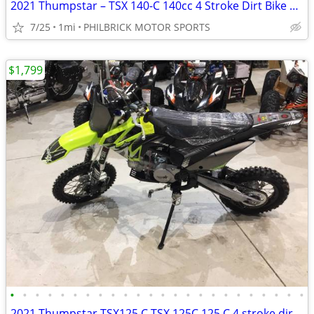
2021 Thumpstar – TSX 140-C 140cc 4 Stroke Dirt Bike Will Trade
7/25
1mi
PHILBRICK MOTOR SPORTS
$1,799
•
•
•
•
•
•
•
•
•
•
•
•
•
•
•
•
•
•
•
•
•
•
•
•
2021 Thumpstar TSX125 C TSX 125C 125 C 4 stroke dirt bike Will Trade