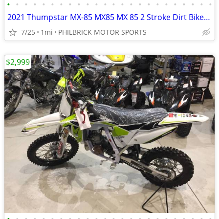
•
•
•
•
•
•
•
•
•
•
•
•
•
•
•
•
•
•
•
•
•
•
•
•
2021 Thumpstar MX-85 MX85 MX 85 2 Stroke Dirt Bike Will Trade
7/25
1mi
PHILBRICK MOTOR SPORTS
$2,999