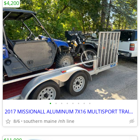
$4,200
•
•
•
•
•
•
•
•
2017 MISSIONALL ALUMINUM 7X16 MULTISPORT TRAILER.
8/6
southern maine /nh line