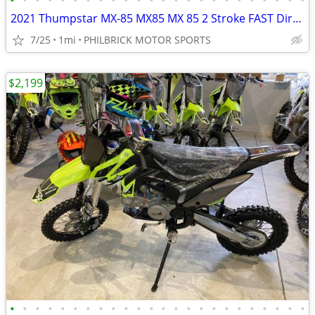
•
•
•
•
•
•
•
•
•
•
•
•
•
•
•
•
•
•
•
•
•
•
•
•
2021 Thumpstar MX-85 MX85 MX 85 2 Stroke FAST Dirt Bike Will Trade
7/25
1mi
PHILBRICK MOTOR SPORTS
$2,199
•
•
•
•
•
•
•
•
•
•
•
•
•
•
•
•
•
•
•
•
•
•
•
•