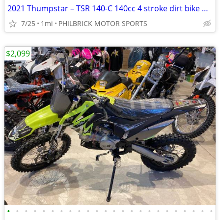
2021 Thumpstar – TSR 140-C 140cc 4 stroke dirt bike Will Trade
7/25
1mi
PHILBRICK MOTOR SPORTS
$2,099
•
•
•
•
•
•
•
•
•
•
•
•
•
•
•
•
•
•
•
•
•
•
•
•