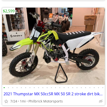
$2,599
•
•
•
•
•
•
•
•
•
•
•
•
•
•
•
•
•
•
•
•
•
•
•
•
2021 Thumpstar MX 50ccSR MX 50 SR 2 stroke dirt bike will trade
7/24
1mi
Philbrick Motorsports