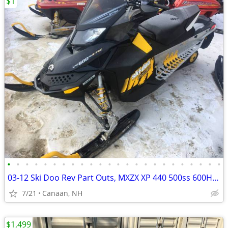
$1
•
•
•
•
•
•
•
•
•
•
•
•
•
•
•
•
•
•
•
•
•
•
•
•
03-12 Ski Doo Rev Part Outs, MXZX XP 440 500ss 600HO 800 1000 SDI
7/21
Canaan, NH
$1,499