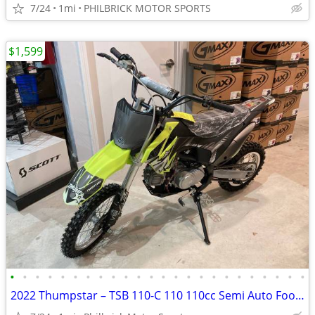
7/24
1mi
PHILBRICK MOTOR SPORTS
$1,599
•
•
•
•
•
•
•
•
•
•
•
•
•
•
•
•
•
•
•
•
•
•
•
•
2022 Thumpstar – TSB 110-C 110 110cc Semi Auto Foot Shifter Will Trade