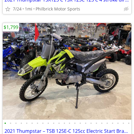
7/24
1mi
Philbrick Motor Sports
$1,799
•
•
•
•
•
•
•
•
•
•
•
•
•
•
•
•
•
•
•
•
•
•
•
•
2021 Thumpstar – TSB 125E-C 125cc Electric Start Brand New Will Trade